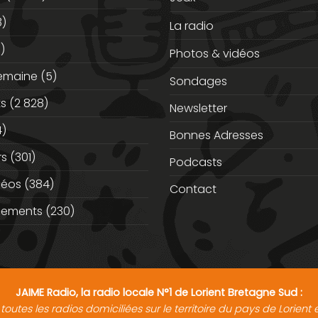
3)
La radio
)
Photos & vidéos
semaine
(5)
Sondages
ts
(2 828)
Newsletter
)
Bonnes Adresses
rs
(301)
Podcasts
déos
(384)
Contact
nements
(230)
JAIME Radio, la radio locale N°1 de Lorient Bretagne Sud :
toutes les radios domiciliées sur le territoire du pays de Lorien