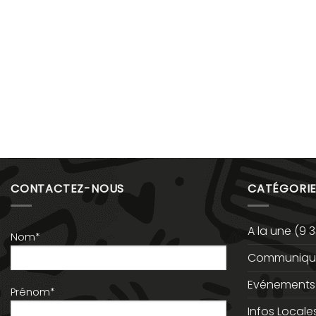
CONTACTEZ-NOUS
CATÉGORIE
A la une
(9 3
Nom*
Communiqué
Evénements
Prénom*
Infos Locale