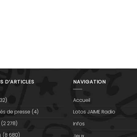
S D’ARTICLES
NAVIGATION
32)
Accueil
s de presse
(4)
Lotos JAIME Radio
(2 278)
Infos
s
(8 680)
Jeux