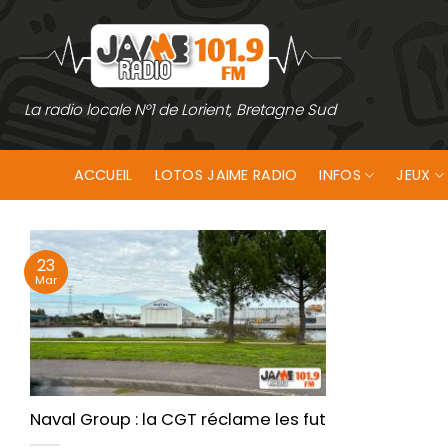
Passer
au
contenu
La radio locale N°1 de Lorient, Bretagne Sud
ACCUEIL
LOTOS JAIME RADIO
INFOS
JEUX
23
Mar
Naval Group : la CGT réclame les futurs chasseurs 