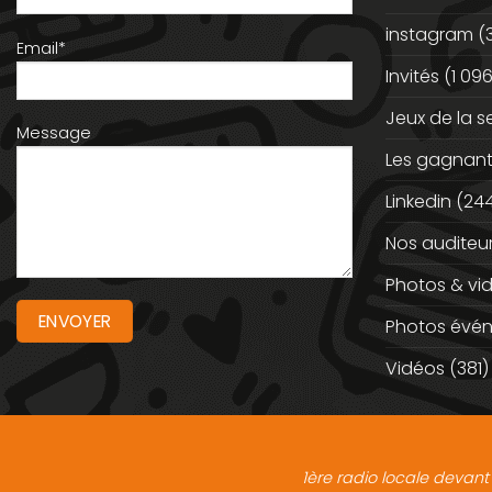
instagram
(
Email*
Invités
(1 096
Jeux de la 
Message
Les gagnan
Linkedin
(244
Nos auditeu
Photos & vi
Photos évé
Vidéos
(381)
1ère radio locale devant 