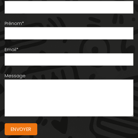
Prénom*
Email*
Message