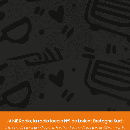
JAIME Radio, la radio locale N°1 de Lorient Bretagne Sud :
1ère radio locale devant toutes les radios domiciliées sur le