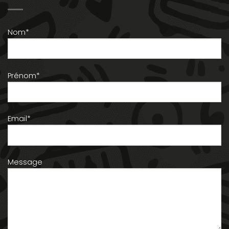
Nom*
Prénom*
Email*
Message