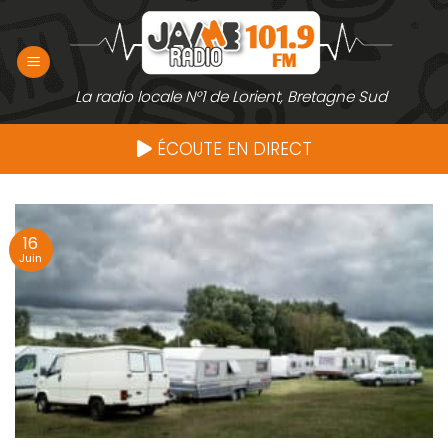
Passer
au
contenu
La radio locale N°1 de Lorient, Bretagne Sud
ÉCOUTE EN DIRECT
16
Juin