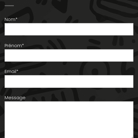
Nom*
Prénom*
Email*
Message