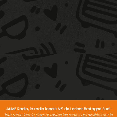
JAIME Radio, la radio locale N°1 de Lorient Bretagne Sud :
1ère radio locale devant toutes les radios domiciliées sur le