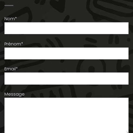
Nom*
Prénom*
Email*
Message