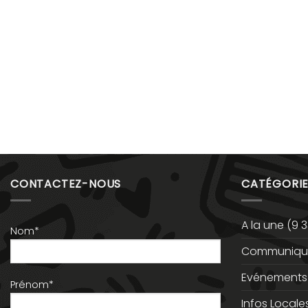
CONTACTEZ-NOUS
CATÉGORIE
A la une
(9 3
Nom*
Communiqué
Evénements
Prénom*
Infos Locale