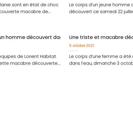
lanie sont en état de choc
Le corps d’un jeune homme 
découverte macabre de
découvert ce samedi 22 juille
soirée....
’un homme découvert dans les sous-sols d’un immeubl
Une triste et macabre déc
5 octobre 2021
équipes de Lorient Habitat
Le corps d’une femme a été 
 cette macabre découverte,
dans l’eau, dimanche 3 octo
après-midi, sans....
re-Quiberon