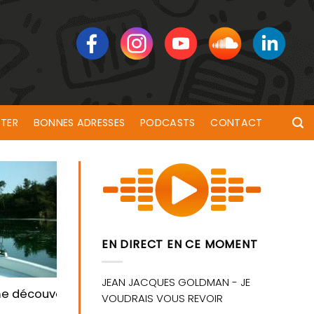
TER
BONNES ADRESSES
PODCASTS
CONTACT
EN DIRECT EN CE MOMENT
trouver l’auteur des faits
e découvert samedi dans la Laïta