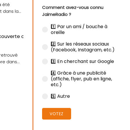
a été
Comment avez-vous connu
t dans la
JaimeRadio ?
1️⃣ Par un ami / bouche à
oreille
e de Lorient
ouverte dans le Scorff dimanche, à hauteur de Lanest
2️⃣ Sur les réseaux sociaux
(Facebook, Instagram, etc.)
retrouvé
3️⃣ En cherchant sur Google
bre dans
4️⃣ Grâce à une publicité
(affiche, flyer, pub en ligne,
etc.)
5️⃣ Autre
VOTEZ