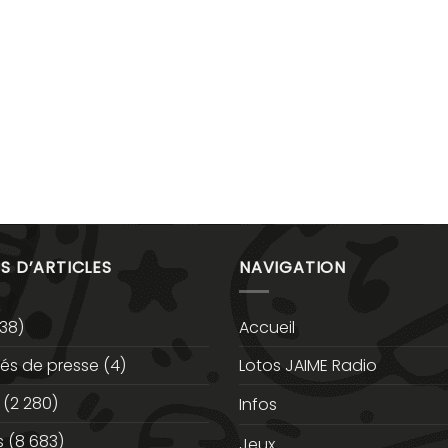
S D’ARTICLES
NAVIGATION
38)
Accueil
s de presse
(4)
Lotos JAIME Radio
(2 280)
Infos
s
(8 683)
Jeux