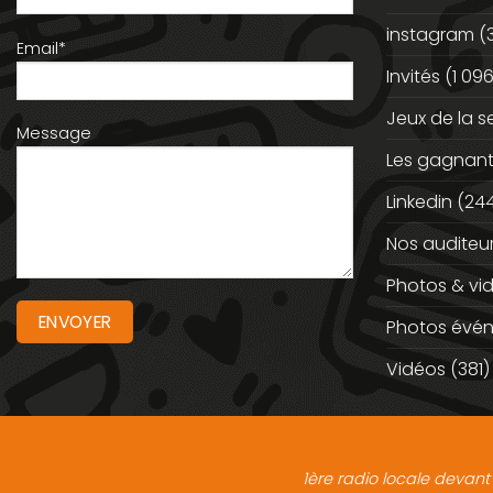
instagram
(
Email*
Invités
(1 096
Jeux de la 
Message
Les gagnan
Linkedin
(244
Nos auditeu
Photos & vi
Photos évé
Vidéos
(381)
1ère radio locale devant 