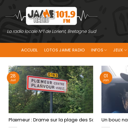
Passer
au
contenu
La radio locale N°1 de Lorient, Bretagne Sud
ACCUEIL
LOTOS JAIME RADIO
INFOS
JEUX
28
01
Juil
Jan
Plœmeur : Drame sur la plage des Sables Rouges.
Un bouc nai