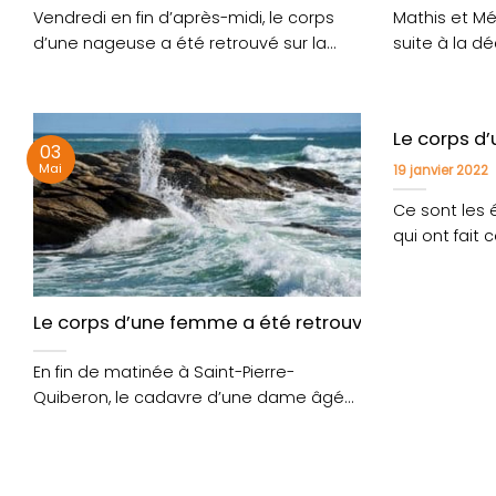
Vendredi en fin d’après-midi, le corps
Mathis et Mé
d’une nageuse a été retrouvé sur la
suite à la 
plage des....
leur....
Le corps d
03
Mai
19 janvier 2022
Ce sont les 
qui ont fait
lundi soir,....
Le corps d’une femme a été retrouvé à Saint-Pier
En fin de matinée à Saint-Pierre-
Quiberon, le cadavre d’une dame âgée
d’environ 70 ans a....