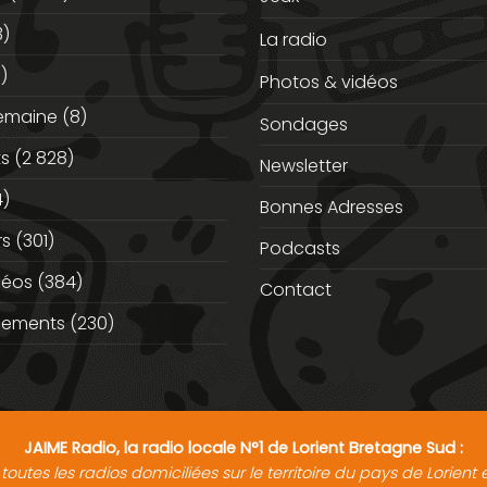
3)
La radio
)
Photos & vidéos
semaine
(8)
Sondages
ts
(2 828)
Newsletter
)
Bonnes Adresses
rs
(301)
Podcasts
déos
(384)
Contact
nements
(230)
JAIME Radio, la radio locale N°1 de Lorient Bretagne Sud :
toutes les radios domiciliées sur le territoire du pays de Lorien