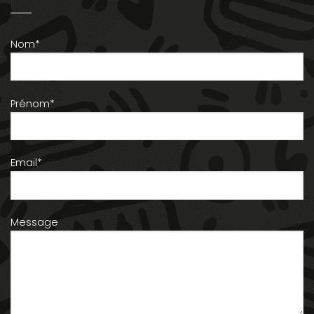
Nom*
Prénom*
Email*
Message