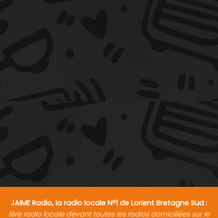
JAIME Radio, la radio locale N°1 de Lorient Bretagne Sud :
1ère radio locale devant toutes les radios domiciliées sur le