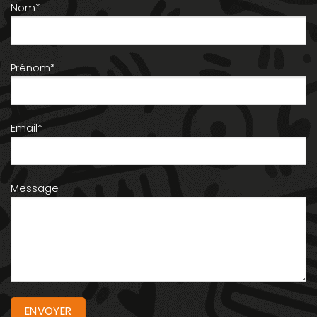
Nom*
Prénom*
Email*
Message