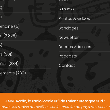
3)
La radio
)
Photos & vidéos
semaine
(5)
Sondages
ts
(2 828)
Newsletter
)
Bonnes Adresses
rs
(301)
Podcasts
déos
(384)
Contact
nements
(230)
JAIME Radio, la radio locale N°1 de Lorient Bretagne Sud :
toutes les radios domiciliées sur le territoire du pays de Lorien