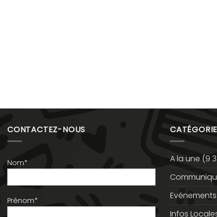
CONTACTEZ-NOUS
CATÉGORIE
A la une
(9 3
Nom*
Communiqué
Evénements
Prénom*
Infos Locale