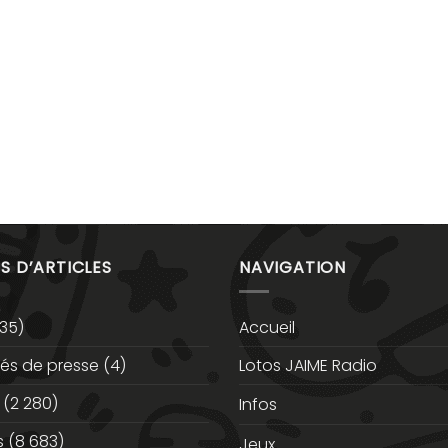
S D’ARTICLES
NAVIGATION
35)
Accueil
s de presse
(4)
Lotos JAIME Radio
(2 280)
Infos
s
(8 683)
Jeux