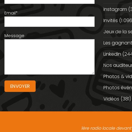
instagram
(
Email*
Invités
(1 096
Jeux de la 
Message
Les gagnan
Linkedin
(244
Nos auditeu
Photos & vi
Photos évé
Vidéos
(381)
1ère radio locale devant 