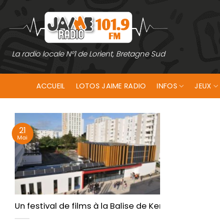
Passer
au
contenu
La radio locale N°1 de Lorient, Bretagne Sud
ACCUEIL
LOTOS JAIME RADIO
INFOS
JEUX
21
Mai
Un festival de films à la Balise de Kervénanec