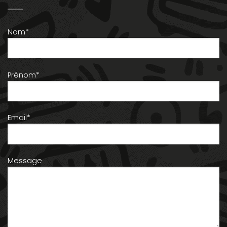
Nom*
Prénom*
Email*
Message