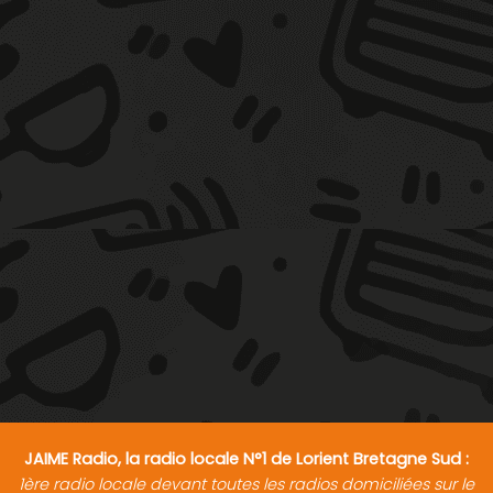
JAIME Radio, la radio locale N°1 de Lorient Bretagne Sud :
1ère radio locale devant toutes les radios domiciliées sur le