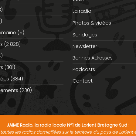
3)
La radio
)
Photos & vidéos
semaine
(5)
Sondages
ts
(2 828)
Newsletter
)
Bonnes Adresses
rs
(301)
Podcasts
déos
(384)
Contact
nements
(230)
JAIME Radio, la radio locale N°1 de Lorient Bretagne Sud :
toutes les radios domiciliées sur le territoire du pays de Lorien