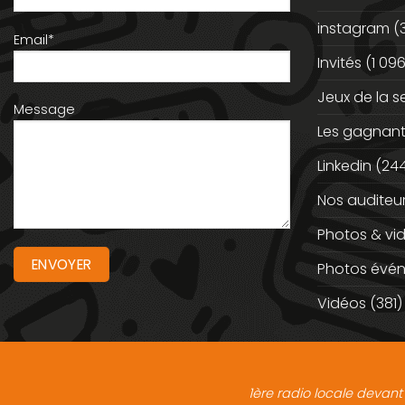
instagram
(
Email*
Invités
(1 096
Jeux de la 
Message
Les gagnan
Linkedin
(244
Nos auditeu
Photos & vi
Photos évé
Vidéos
(381)
1ère radio locale devant 