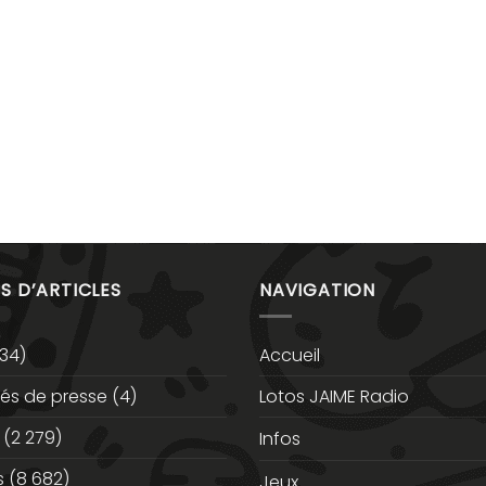
S D’ARTICLES
NAVIGATION
34)
Accueil
s de presse
(4)
Lotos JAIME Radio
(2 279)
Infos
s
(8 682)
Jeux