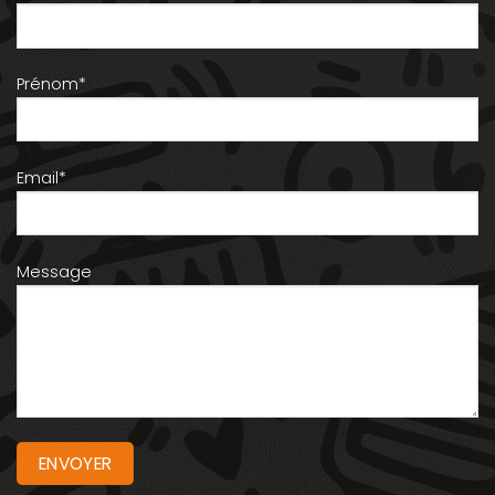
Prénom*
Email*
Message