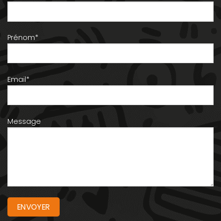
Prénom*
Email*
Message