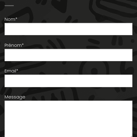
Nom*
Prénom*
Email*
Message