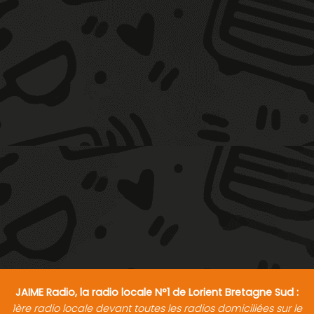
JAIME Radio, la radio locale N°1 de Lorient Bretagne Sud :
1ère radio locale devant toutes les radios domiciliées sur le