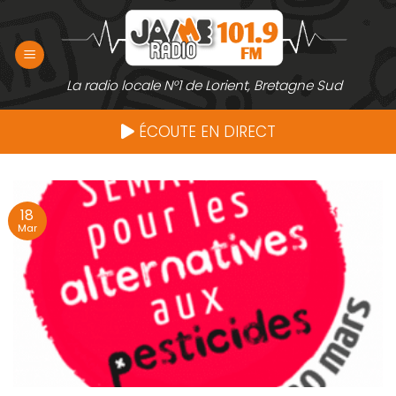
Passer
au
contenu
La radio locale N°1 de Lorient, Bretagne Sud
ÉCOUTE EN DIRECT
18
Mar