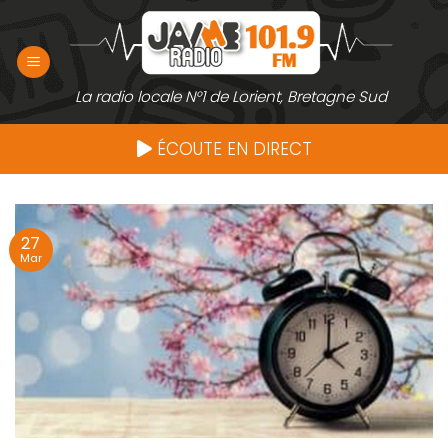
Passer
au
contenu
La radio locale N°1 de Lorient, Bretagne Sud
ÉCOUTE EN DIRECT
27
Mar