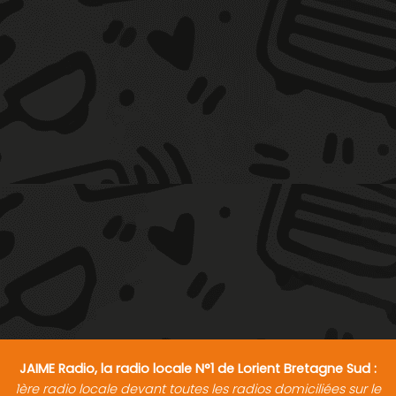
JAIME Radio, la radio locale N°1 de Lorient Bretagne Sud :
1ère radio locale devant toutes les radios domiciliées sur le