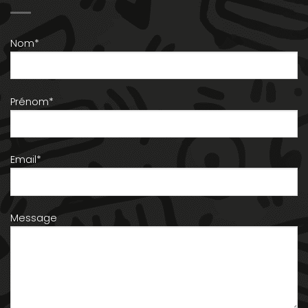
Nom*
Prénom*
Email*
Message