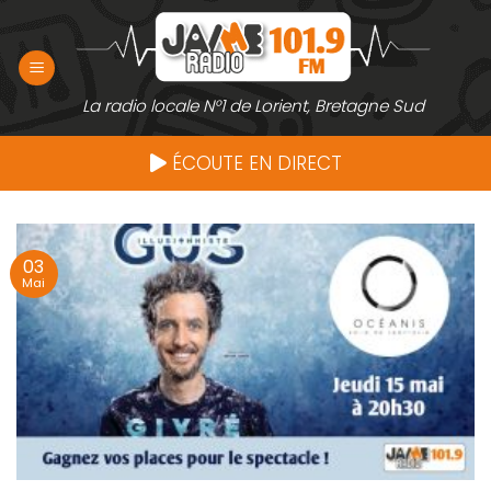
Passer
au
contenu
La radio locale N°1 de Lorient, Bretagne Sud
ÉCOUTE EN DIRECT
03
Mai