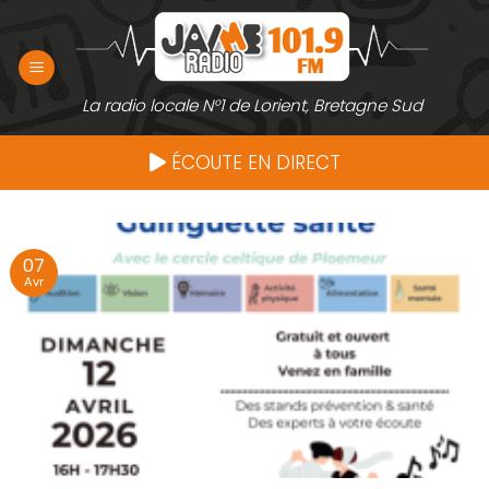
Passer
au
contenu
La radio locale N°1 de Lorient, Bretagne Sud
ÉCOUTE EN DIRECT
07
Avr