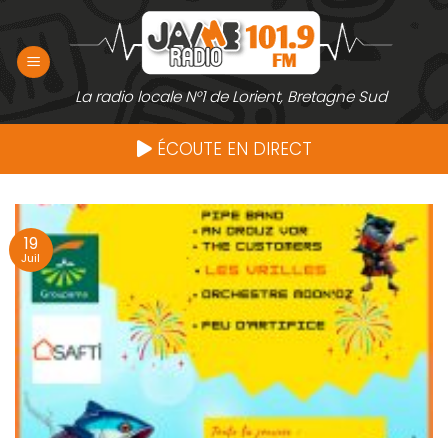
Passer
au
contenu
La radio locale N°1 de Lorient, Bretagne Sud
ÉCOUTE EN DIRECT
19
Juil