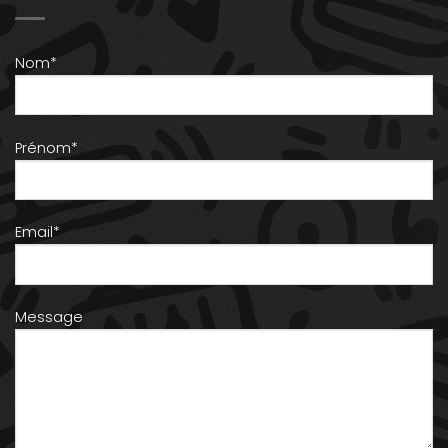
Nom*
Prénom*
Email*
Message