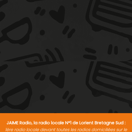
JAIME Radio, la radio locale N°1 de Lorient Bretagne Sud :
1ère radio locale devant toutes les radios domiciliées sur le