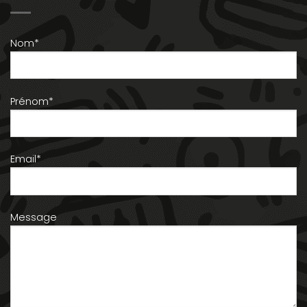
Nom*
Prénom*
Email*
Message