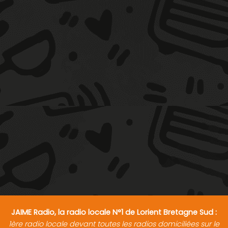
JAIME Radio, la radio locale N°1 de Lorient Bretagne Sud :
1ère radio locale devant toutes les radios domiciliées sur le