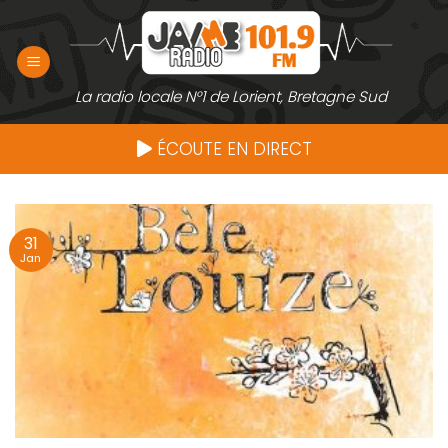
Passer
au
contenu
La radio locale N°1 de Lorient, Bretagne Sud
ÉCOUTE EN DIRECT
31
Jan