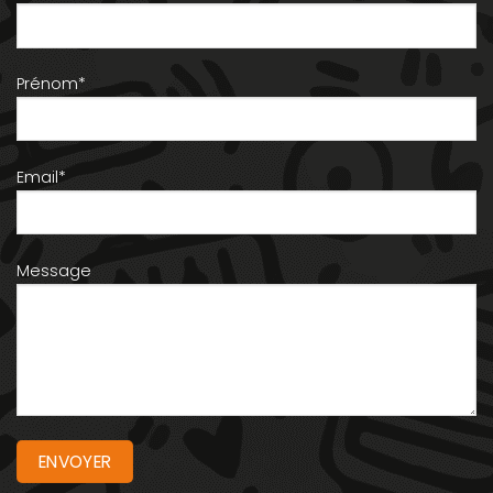
Prénom*
Email*
Message