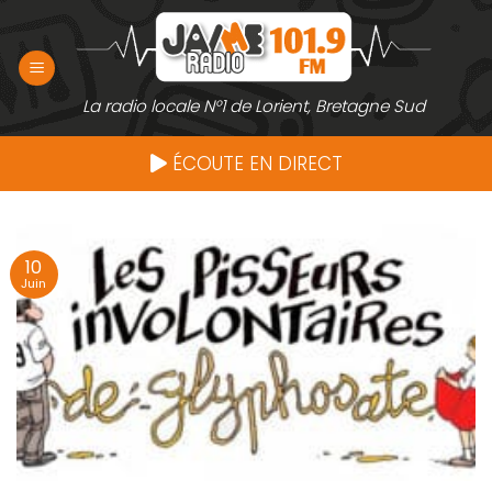
Passer
au
contenu
La radio locale N°1 de Lorient, Bretagne Sud
ÉCOUTE EN DIRECT
10
Juin