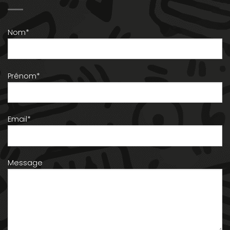
Nom*
Prénom*
Email*
Message