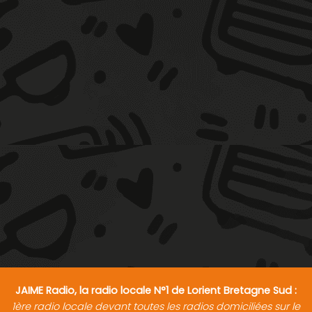
JAIME Radio, la radio locale N°1 de Lorient Bretagne Sud :
1ère radio locale devant toutes les radios domiciliées sur le