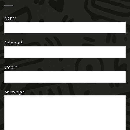
Nom*
Prénom*
Email*
Message