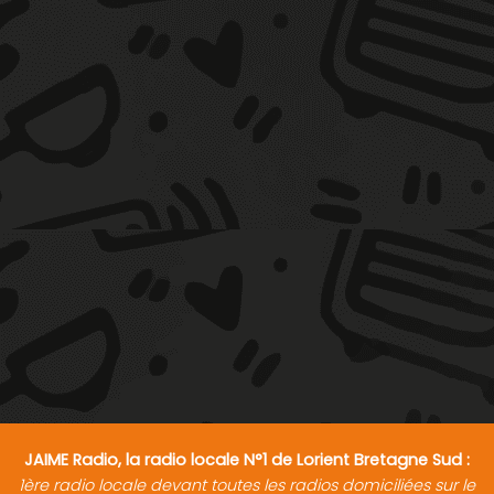
JAIME Radio, la radio locale N°1 de Lorient Bretagne Sud :
1ère radio locale devant toutes les radios domiciliées sur le