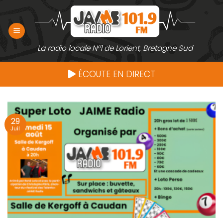
Passer
au
contenu
La radio locale N°1 de Lorient, Bretagne Sud
ÉCOUTE EN DIRECT
29
Juil