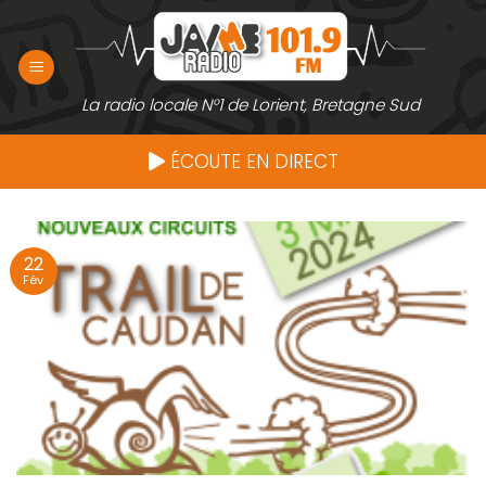
Passer
au
contenu
La radio locale N°1 de Lorient, Bretagne Sud
ÉCOUTE EN DIRECT
22
Fév