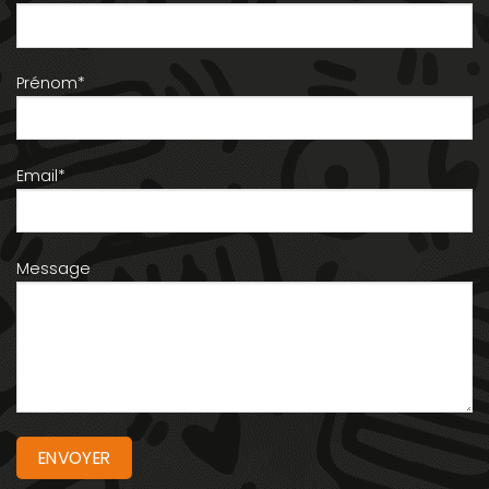
Prénom*
Email*
Message