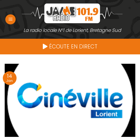
Passer
au
contenu
La radio locale N°1 de Lorient, Bretagne Sud
ÉCOUTE EN DIRECT
14
Jan