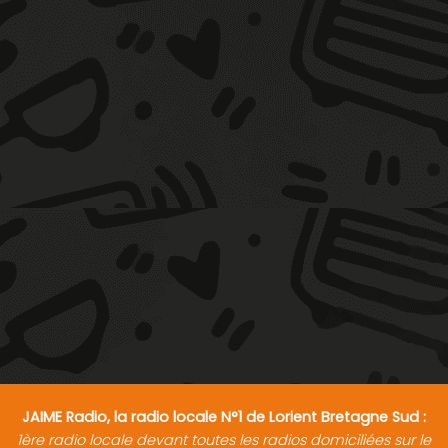
JAIME Radio, la radio locale N°1 de Lorient Bretagne Sud :
1ère radio locale devant toutes les radios domiciliées sur le