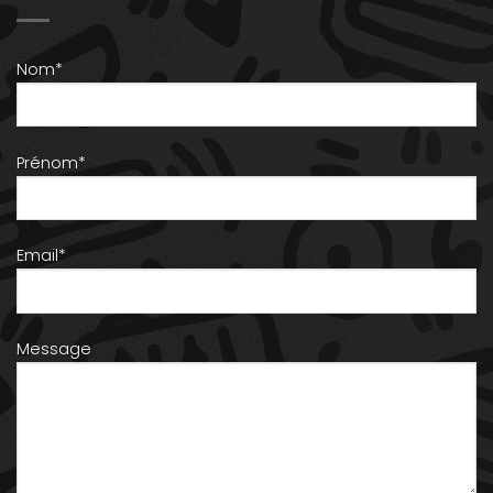
Nom*
Prénom*
Email*
Message