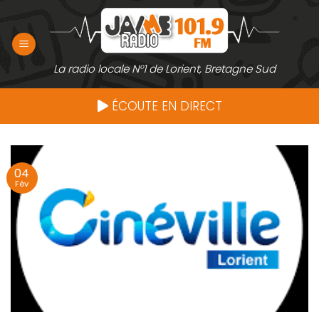
Passer
au
contenu
La radio locale N°1 de Lorient, Bretagne Sud
ÉCOUTE EN DIRECT
04
Fév