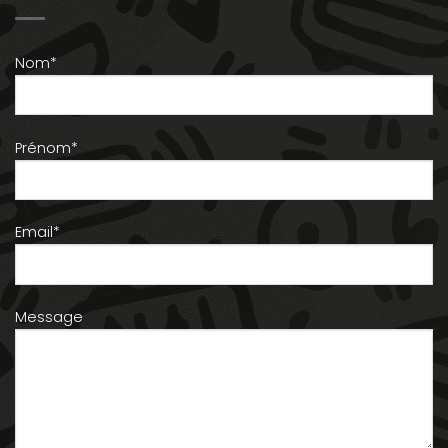
Nom*
Prénom*
Email*
Message