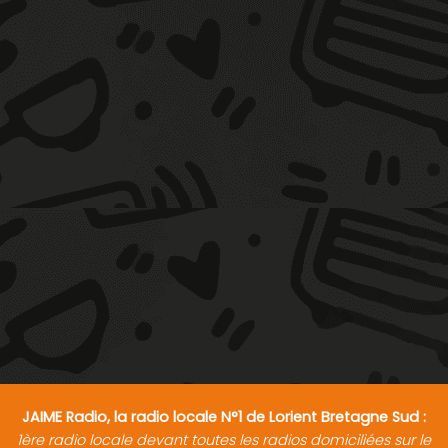
JAIME Radio, la radio locale N°1 de Lorient Bretagne Sud :
1ère radio locale devant toutes les radios domiciliées sur le