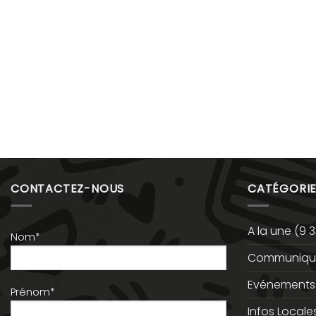
CONTACTEZ-NOUS
CATÉGORIE
A la une
(9 3
Nom*
Communiqué
Evénements
Prénom*
Infos Locale