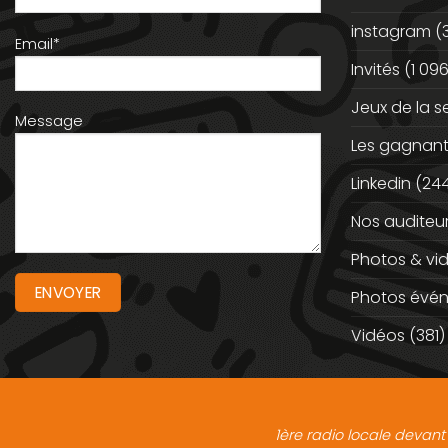
instagram
(
Email*
Invités
(1 096
Jeux de la 
Message
Les gagnan
Linkedin
(244
Nos auditeu
Photos & vi
Photos évé
Vidéos
(381)
1ère radio locale devant 