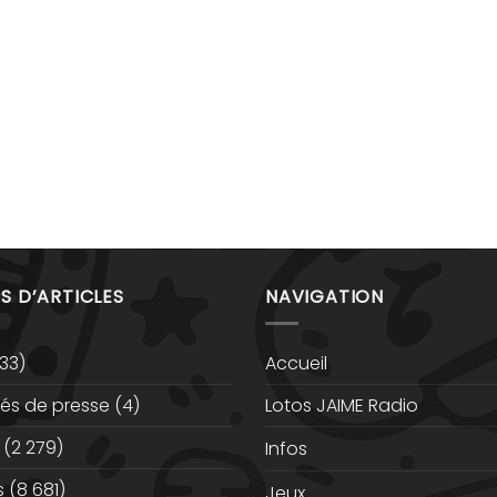
S D’ARTICLES
NAVIGATION
33)
Accueil
s de presse
(4)
Lotos JAIME Radio
(2 279)
Infos
s
(8 681)
Jeux