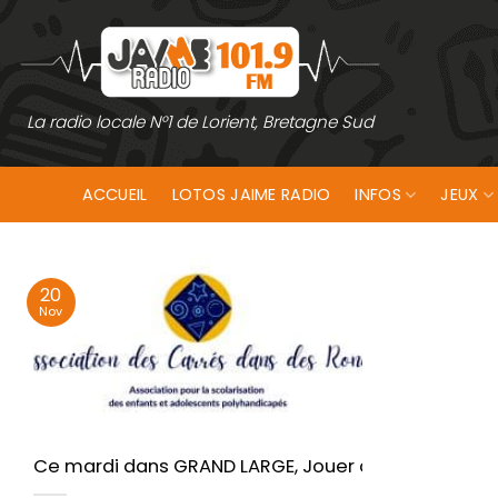
Passer
au
contenu
La radio locale N°1 de Lorient, Bretagne Sud
ACCUEIL
LOTOS JAIME RADIO
INFOS
JEUX
20
Nov
Ce mardi dans GRAND LARGE, Jouer du handicap