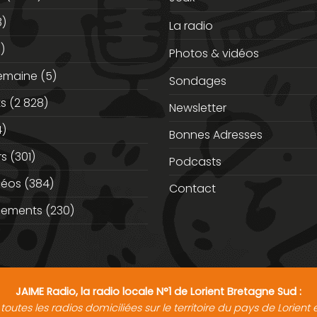
3)
La radio
)
Photos & vidéos
semaine
(5)
Sondages
ts
(2 828)
Newsletter
)
Bonnes Adresses
rs
(301)
Podcasts
déos
(384)
Contact
nements
(230)
JAIME Radio, la radio locale N°1 de Lorient Bretagne Sud :
toutes les radios domiciliées sur le territoire du pays de Lorien