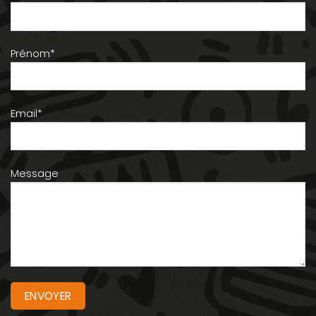
Prénom*
Email*
Message