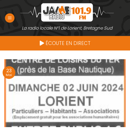
Passer
au
contenu
La radio locale N°1 de Lorient, Bretagne Sud
ÉCOUTE EN DIRECT
23
Mai