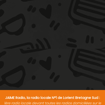
JAIME Radio, la radio locale N°1 de Lorient Bretagne Sud :
1ère radio locale devant toutes les radios domiciliées sur le