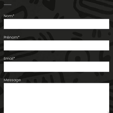
Nom*
Prénom*
Email*
Message