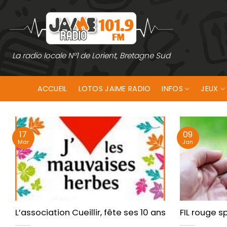
Passer
au
contenu
La radio locale N°1 de Lorient, Bretagne Sud
ACCUEIL
LOTOS JAIME RADIO
INFOS
JEUX
17
09
Mar
Jan
L’association Cueillir, fête ses 10 ans à Guidel les 
FIL rouge s