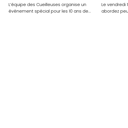
L’équipe des Cueilleuses organise un
Le vendredi 
événement spécial pour les 10 ans de
abordez peu
Cueillir les 25....
Mauvais présa