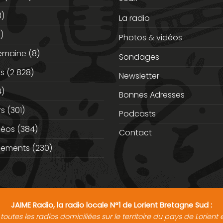
3)
La radio
)
Photos & vidéos
semaine
(8)
Sondages
ts
(2 828)
Newsletter
)
Bonnes Adresses
rs
(301)
Podcasts
déos
(384)
Contact
nements
(230)
JAIME Radio, la radio locale N°1 de Lorient Bretagne Sud :
toutes les radios domiciliées sur le territoire du pays de Lorien