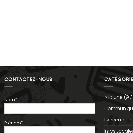
CONTACTEZ-NOUS
CATÉGORIE
A la une
(9 3
Nom*
Communiqué
Evénements
Prénom*
Infos Locale