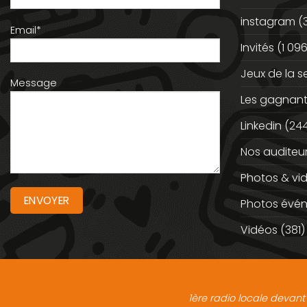
instagram
(
Email*
Invités
(1 096
Jeux de la 
Message
Les gagnan
Linkedin
(244
Nos auditeu
Photos & vi
Photos évé
Vidéos
(381)
1ère radio locale devant 