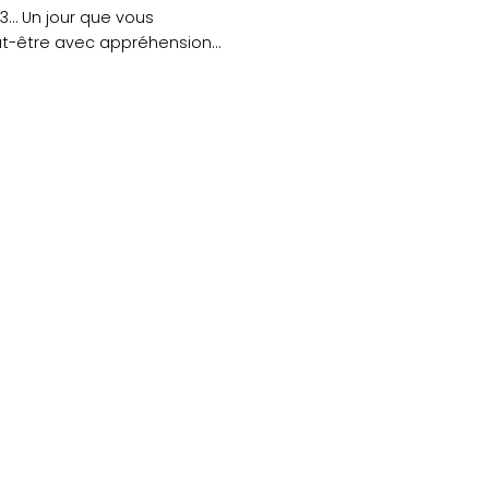
13… Un jour que vous
t-être avec appréhension.
ge pour les uns,....