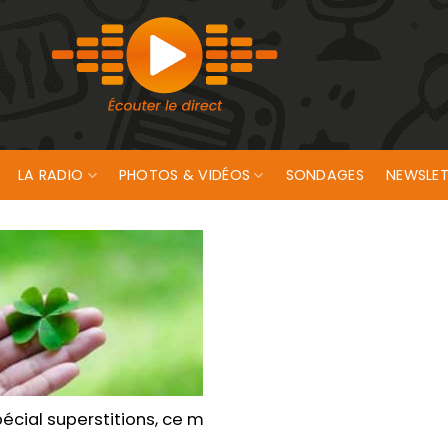
LA RADIO
PHOTOS & VIDÉOS
SONDAGES
NEWSLET
25 et 26 mars
pécial superstitions, ce mardi, zoom sur le trèfle à quatr