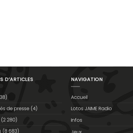
S D’ARTICLES
NAVIGATION
38)
Accueil
s de presse
(4)
Lotos JAIME Radio
(2 280)
Infos
s
(8 683)
Jeux