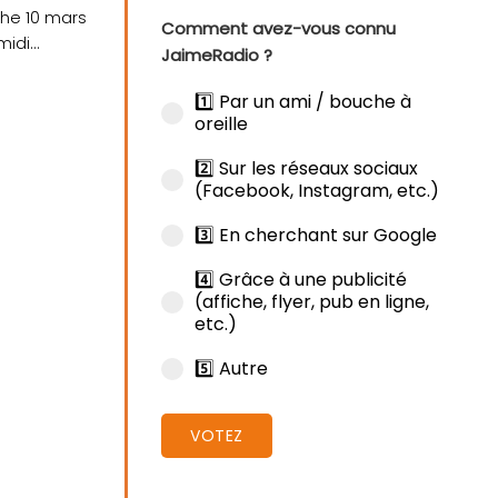
che 10 mars
Comment avez-vous connu
midi
JaimeRadio ?
1️⃣ Par un ami / bouche à
oreille
2️⃣ Sur les réseaux sociaux
(Facebook, Instagram, etc.)
3️⃣ En cherchant sur Google
4️⃣ Grâce à une publicité
(affiche, flyer, pub en ligne,
etc.)
5️⃣ Autre
VOTEZ