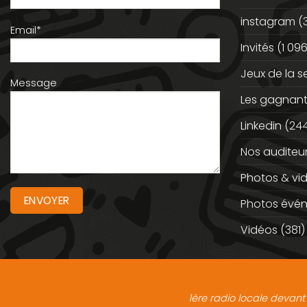
instagram
(
Email*
Invités
(1 096
Jeux de la 
Message
Les gagnan
Linkedin
(244
Nos auditeu
Photos & vi
Photos évé
Vidéos
(381)
1ère radio locale devant 