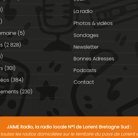
3)
La radio
)
Photos & vidéos
semaine
(5)
Sondages
ts
(2 828)
Newsletter
)
Bonnes Adresses
rs
(301)
Podcasts
déos
(384)
Contact
nements
(230)
JAIME Radio, la radio locale N°1 de Lorient Bretagne Sud :
toutes les radios domiciliées sur le territoire du pays de Lorien