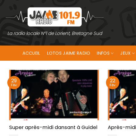
Passer
au
contenu
La radio locale N°1 de Lorient, Bretagne Sud
ACCUEIL
LOTOS JAIME RADIO
INFOS
JEUX
29
22
Fév
Fév
Super après-midi dansant à Guidel
Après-midi