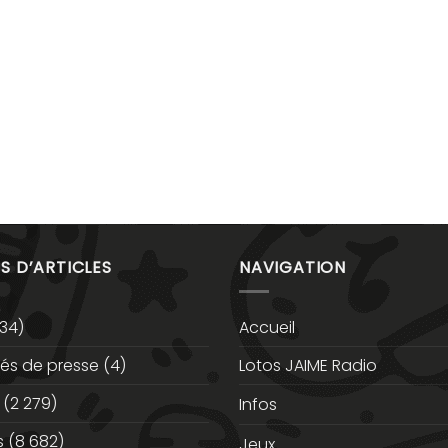
S D’ARTICLES
NAVIGATION
34)
Accueil
s de presse
(4)
Lotos JAIME Radio
(2 279)
Infos
s
(8 682)
Jeux