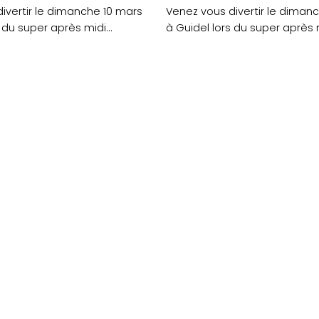
ivertir le dimanche 10 mars
Venez vous divertir le diman
s du super après midi
à Guidel lors du super après 
dansant....