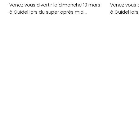
Venez vous divertir le dimanche 10 mars
Venez vous d
à Guidel lors du super après midi
à Guidel lor
dansant....
dansant....