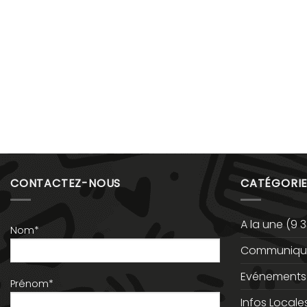
CONTACTEZ-NOUS
CATÉGORIE
A la une
(9 3
Nom*
Communiqué
Evénements
Prénom*
Infos Locale