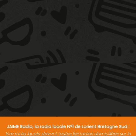
JAIME Radio, la radio locale N°1 de Lorient Bretagne Sud :
1ère radio locale devant toutes les radios domiciliées sur le