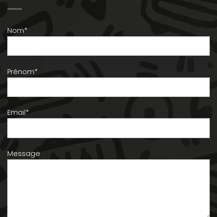
Nom*
Prénom*
Email*
Message