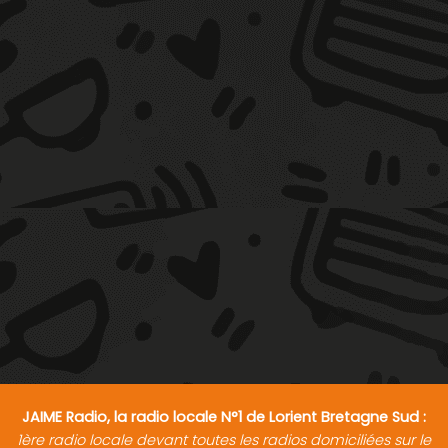
JAIME Radio, la radio locale N°1 de Lorient Bretagne Sud :
1ère radio locale devant toutes les radios domiciliées sur le