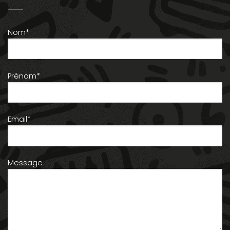
Nom*
Prénom*
Email*
Message