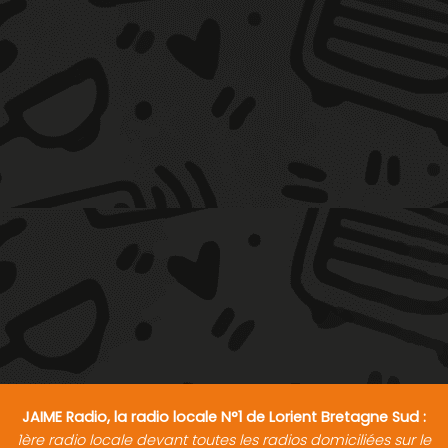
JAIME Radio, la radio locale N°1 de Lorient Bretagne Sud :
1ère radio locale devant toutes les radios domiciliées sur le