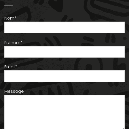
Nom*
Prénom*
Email*
Message