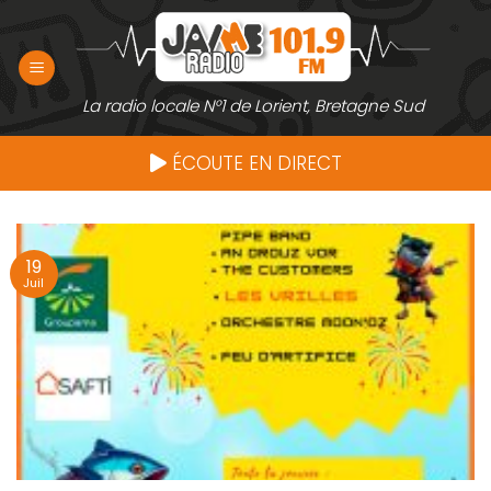
Passer
au
contenu
La radio locale N°1 de Lorient, Bretagne Sud
ÉCOUTE EN DIRECT
19
Juil