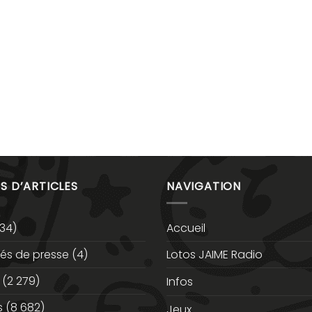
S D’ARTICLES
NAVIGATION
34)
Accueil
s de presse
(4)
Lotos JAIME Radio
(2 279)
Infos
s
(8 682)
Jeux