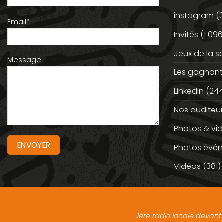
instagram
(
Email*
Invités
(1 096
Jeux de la 
Message
Les gagnan
Linkedin
(244
Nos auditeu
Photos & vi
Photos évé
Vidéos
(381)
1ère radio locale devant 