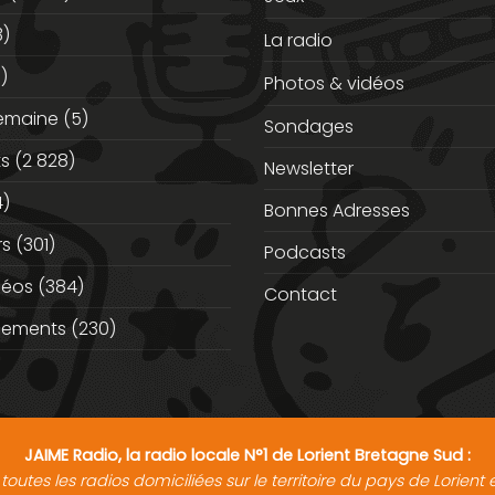
3)
La radio
)
Photos & vidéos
semaine
(5)
Sondages
ts
(2 828)
Newsletter
)
Bonnes Adresses
rs
(301)
Podcasts
déos
(384)
Contact
nements
(230)
JAIME Radio, la radio locale N°1 de Lorient Bretagne Sud :
toutes les radios domiciliées sur le territoire du pays de Lorien