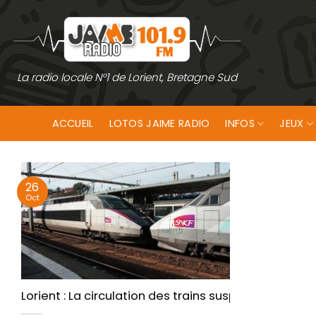
Passer
au
contenu
La radio locale N°1 de Lorient, Bretagne Sud
ACCUEIL
LOTOS JAIME RADIO
INFOS
JEUX
26
Oct
Lorient : La circulation des trains suspendue dura