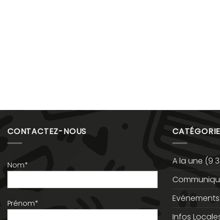
CONTACTEZ-NOUS
CATÉGORIE
A la une
(9 3
Nom*
Communiqué
Evénements
Prénom*
Infos Locale