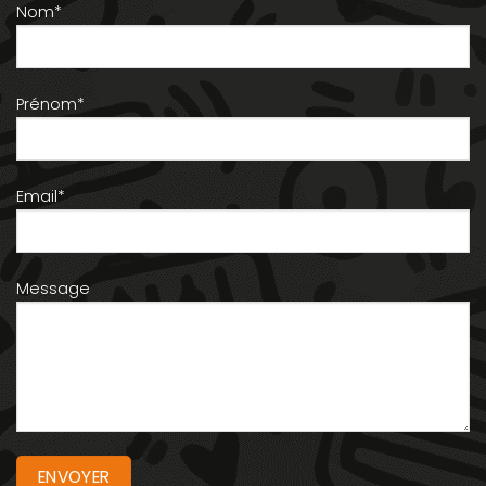
Nom*
Prénom*
Email*
Message