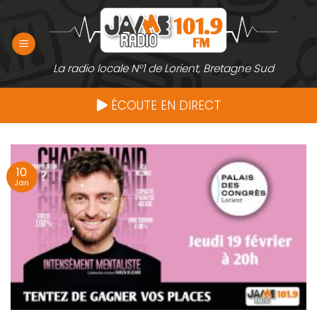
Passer
au
contenu
La radio locale N°1 de Lorient, Bretagne Sud
ÉCOUTE EN DIRECT
10
Jan