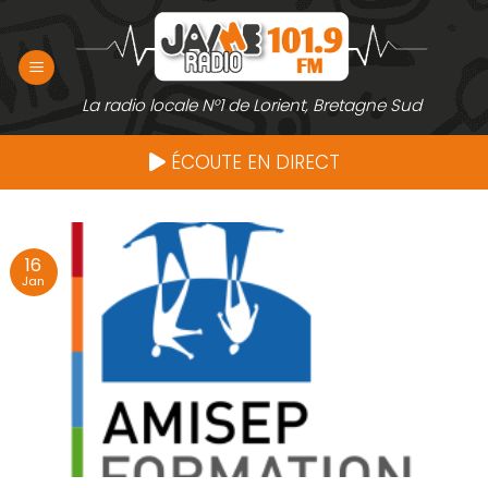
Passer
au
contenu
La radio locale N°1 de Lorient, Bretagne Sud
ÉCOUTE EN DIRECT
16
Jan