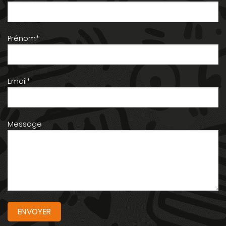
Prénom*
Email*
Message