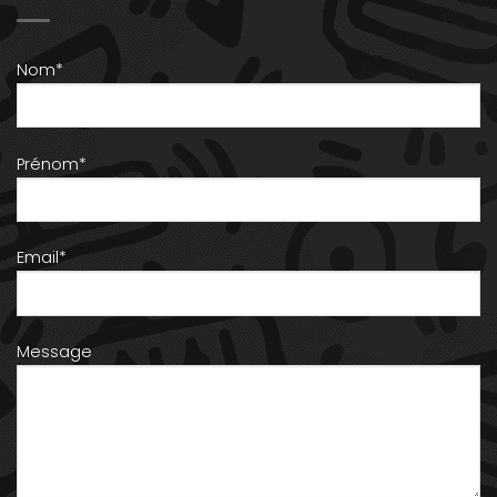
Nom*
Prénom*
Email*
Message