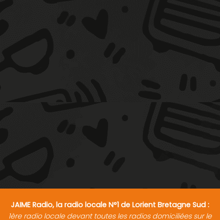
JAIME Radio, la radio locale N°1 de Lorient Bretagne Sud :
1ère radio locale devant toutes les radios domiciliées sur le