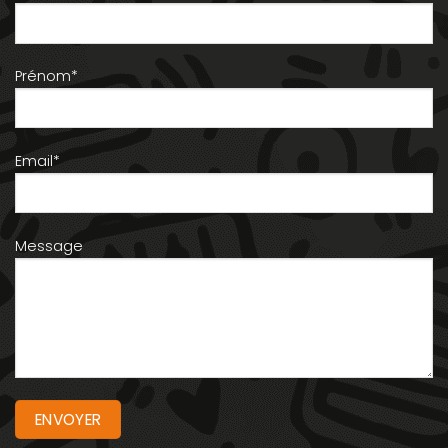
Prénom*
Email*
Message