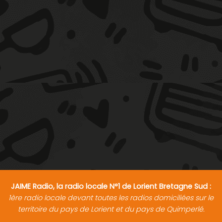
JAIME Radio, la radio locale N°1 de Lorient Bretagne Sud :
1ère radio locale devant toutes les radios domiciliées sur le
territoire du pays de Lorient et du pays de Quimperlé.