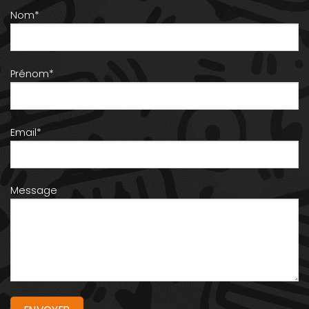
Nom*
Prénom*
Email*
Message