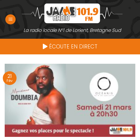
Passer
au
contenu
La radio locale N°1 de Lorient, Bretagne Sud
ÉCOUTE EN DIRECT
21
Fév