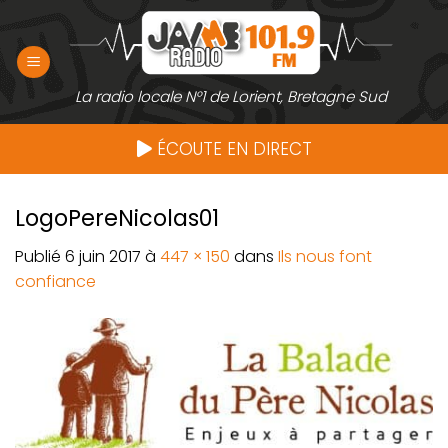
Passer
au
contenu
La radio locale N°1 de Lorient, Bretagne Sud
ÉCOUTE EN DIRECT
LogoPereNicolas01
Publié
6 juin 2017
à
447 × 150
dans
Ils nous font
confiance