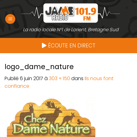
Passer
au
contenu
La radio locale N°1 de Lorient, Bretagne Sud
ÉCOUTE EN DIRECT
logo_dame_nature
Publié
6 juin 2017
à
303 × 150
dans
Ils nous font
confiance