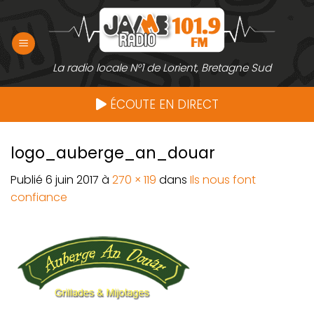
Passer
au
contenu
La radio locale N°1 de Lorient, Bretagne Sud
ÉCOUTE EN DIRECT
logo_auberge_an_douar
Publié
6 juin 2017
à
270 × 119
dans
Ils nous font
confiance