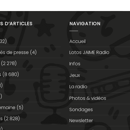
S D’ARTICLES
NAVIGATION
32)
Accueil
s de presse
(4)
Lotos JAIME Radio
(2 278)
Infos
s
(8 680)
Jeux
3)
La radio
)
Photos & vidéos
semaine
(5)
Sondages
ts
(2 828)
Newsletter
)