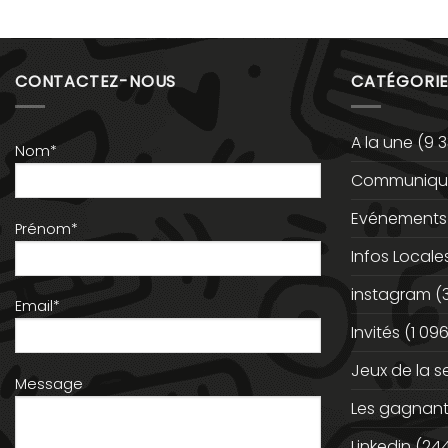
CONTACTEZ-NOUS
CATÉGORIE
A la une
(9 3
Nom*
Communiqué
Evénements
Prénom*
Infos Locale
instagram
(
Email*
Invités
(1 096
Jeux de la 
Message
Les gagnan
Linkedin
(244