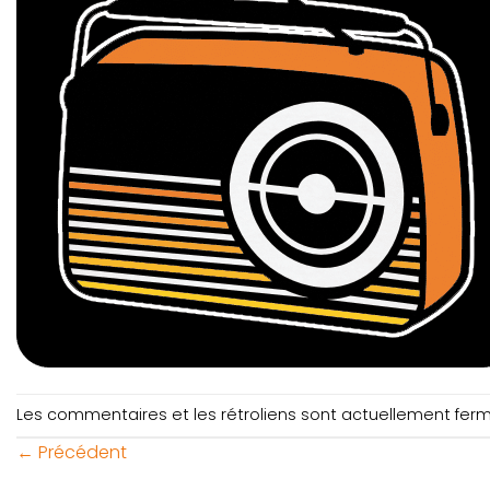
Les commentaires et les rétroliens sont actuellement fer
←
Précédent