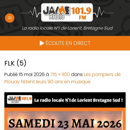
Passer
au
contenu
La radio locale N°1 de Lorient, Bretagne Sud
ÉCOUTE EN DIRECT
FLK (5)
Publié
15 mai 2026
à
715 × 1100
dans
Les pompiers de
Plouay fêtent leurs 90 ans en musique