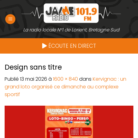
Passer
au
contenu
La radio locale N°1 de Lorient, Bretagne Sud
ÉCOUTE EN DIRECT
Design sans titre
Publié
13 mai 2026
à
1600 × 840
dans
Kervignac : un
grand loto organisé ce dimanche au complexe
sportif