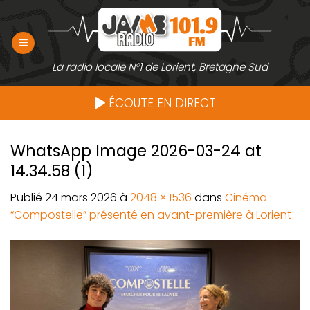
Passer
au
contenu
La radio locale N°1 de Lorient, Bretagne Sud
ÉCOUTE EN DIRECT
WhatsApp Image 2026-03-24 at
14.34.58 (1)
Publié
24 mars 2026
à
2048 × 1536
dans
Cinéma :
“Compostelle” présenté en avant-première à Lorient