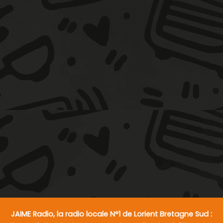
JAIME Radio, la radio locale N°1 de Lorient Bretagne Sud :