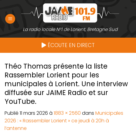
Passer
au
contenu
La radio locale N°1 de Lorient, Bretagne Sud
ÉCOUTE EN DIRECT
Théo Thomas présente la liste
Rassembler Lorient pour les
municipales à Lorient. Une interview
diffusée sur JAIME Radio et sur
YouTube.
Publié
11 mars 2026
à
1883 × 2560
dans
Municipales
2026 : « Rassembler Lorient » ce jeudi à 20h à
l’antenne