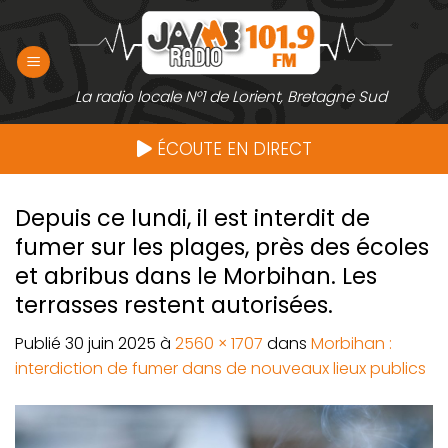
Passer
au
contenu
La radio locale N°1 de Lorient, Bretagne Sud
ÉCOUTE EN DIRECT
Depuis ce lundi, il est interdit de
fumer sur les plages, près des écoles
et abribus dans le Morbihan. Les
terrasses restent autorisées.
Publié
30 juin 2025
à
2560 × 1707
dans
Morbihan :
interdiction de fumer dans de nouveaux lieux publics